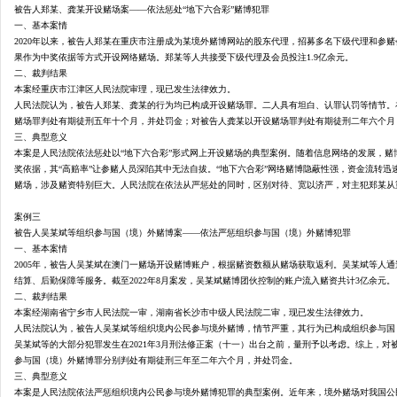
治
被告人郑某、龚某开设赌场案
——依法惩处“地下六合彩”赌博犯罪
一、基本案情
2020年以来，被告人郑某在重庆市注册成为某境外赌博网站的股东代理，招募多名下级代理和参
果作为中奖依据等方式开设网络赌场。郑某等人共接受下级代理及会员投注1.9亿余元。
二、裁判结果
本案经重庆市江津区人民法院审理，现已发生法律效力。
人民法院认为，被告人郑某、龚某的行为均已构成开设赌场罪。二人具有坦白、认罪认罚等情节。
赌场罪判处有期徒刑五年十个月，并处罚金；对被告人龚某以开设赌场罪判处有期徒刑二年六个月
三、典型意义
本案是人民法院依法惩处以
“地下六合彩”形式网上开设赌场的典型案例。随着信息网络的发展，赌
奖依据，其“高赔率”让参赌人员深陷其中无法自拔。“地下六合彩”网络赌博隐蔽性强，资金流转迅
信
赌场，涉及赌资特别巨大。人民法院在依法从严惩处的同时，区别对待、宽以济严，对主犯郑某从
案例三
被告人吴某斌等组织参与国（境）外赌博案
——依法严惩组织参与国（境）外赌博犯罪
一、基本案情
2005年，被告人吴某斌在澳门一赌场开设赌博账户，根据赌资数额从赌场获取返利。吴某斌等人
结算、后勤保障等服务。截至2022年8月案发，吴某斌赌博团伙控制的账户流入赌资共计3亿余元。
二、裁判结果
本案经湖南省宁乡市人民法院一审，湖南省长沙市中级人民法院二审，现已发生法律效力。
人民法院认为，被告人吴某斌等组织境内公民参与境外赌博，情节严重，其行为已构成组织参与国
吴某斌等的大部分犯罪发生在
2021年3月刑法修正案（十一）出台之前，量刑予以考虑。综上，
息
参与国（境）外赌博罪分别判处有期徒刑三年至二年六个月，并处罚金。
三、典型意义
本案是人民法院依法严惩组织境内公民参与境外赌博犯罪的典型案例。近年来，境外赌场对我国公