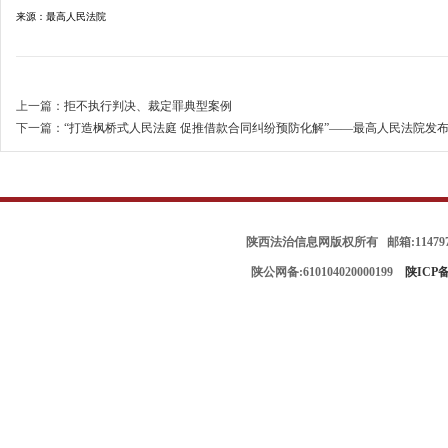
来源：最高人民法院
上一篇：
拒不执行判决、裁定罪典型案例
下一篇：
“打造枫桥式人民法庭 促推借款合同纠纷预防化解”——最高人民法院发布第八
陕西法治信息网版权所有 邮箱:114797
陕公网备:610104020000199
陕ICP备