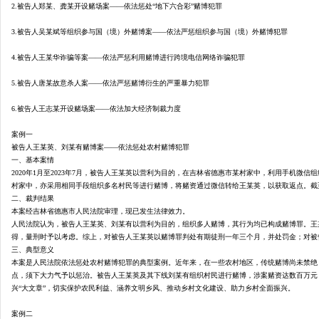
2.被告人郑某、龚某开设赌场案——依法惩处“地下六合彩”赌博犯罪
3.被告人吴某斌等组织参与国（境）外赌博案——依法严惩组织参与国（境）外赌博犯罪
西
4.被告人王某华诈骗等案——依法严惩利用赌博进行跨境电信网络诈骗犯罪
5.被告人唐某故意杀人案——依法严惩赌博衍生的严重暴力犯罪
6.被告人王志某开设赌场案——依法加大经济制裁力度
案例一
被告人王某英、刘某有赌博案
——依法惩处农村赌博犯罪
一、基本案情
2020年1月至2023年7月，被告人王某英以营利为目的，在吉林省德惠市某村家中，利用手机
法
村家中，亦采用相同手段组织多名村民等进行赌博，将赌资通过微信转给王某英，以获取返点。截至
二、裁判结果
本案经吉林省德惠市人民法院审理，现已发生法律效力。
人民法院认为，被告人王某英、刘某有以营利为目的，组织多人赌博，其行为均已构成赌博罪。王
得，量刑时予以考虑。综上，对被告人王某英以赌博罪判处有期徒刑一年三个月，并处罚金；对被
三、典型意义
本案是人民法院依法惩处农村赌博犯罪的典型案例。近年来，在一些农村地区，传统赌博尚未禁绝
点，须下大力气予以惩治。被告人王某英及其下线刘某有组织村民进行赌博，涉案赌资达数百万元
兴“大文章”，切实保护农民利益、涵养文明乡风、推动乡村文化建设、助力乡村全面振兴。
案例二