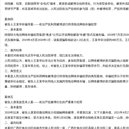
供陪赌、结算、后勤保障等
“全包式”服务，逐渐形成赌博活动跨境化、行为类型多样化、赌资外
罪情节严重，对吴某斌等依法惩处。人民法院依法严惩组织参与国（境）外赌博犯罪，严惩跨境赌
案例四
被告人王某华诈骗等案
——依法严惩利用赌博进行跨境电信网络诈骗犯罪
一、基本案情
跨国特大电信网络诈骗犯罪集团
“奥多”公司以开设网络赌场“诈赌”形式实施诈骗。2018年7月至
式实施诈骗。2019年4月至2020年1月，该集团骗取钱款达1.2亿余元，王某华非法获利480万
网
境。
二、裁判结果
本案经河南省驻马店市中级人民法院审理，现已发生法律效力。
人民法院认为，被告人王某华以非法占有为目的，参加犯罪集团，以网络赌博的形式骗取他人钱财
共同犯罪中，王某华系主犯。综上，对被告人王某华所犯诈骗罪等数罪并罚，判处并决定执行无期
三、典型意义
本案是人民法院依法严惩利用网络赌博进行跨境电信网络诈骗犯罪的典型案例。诈骗犯罪分子经常
重破坏社会稳定。被告人王某华伙同他人实施跨境电信网络诈骗，以网络赌博的形式骗取钱财累计1
赢，拒绝赌博，莫存侥幸。
案例五
被告人唐某故意杀人案
——依法严惩赌博衍生的严重暴力犯罪
一、基本案情
2020年以来，被告人唐某经微信网友介绍接触网络赌博，并逐渐沉迷，欠下大量外债。2021年4
后唐某不能交付摊位，双方发生争执。同年5月9日晚，唐某携带自制枪支将石某田骗至一山洞，
二、裁判结果
本案经广西壮族自治区桂林市中级人民法院一审，广西壮族自治区高级人民法院二审，最高人民法