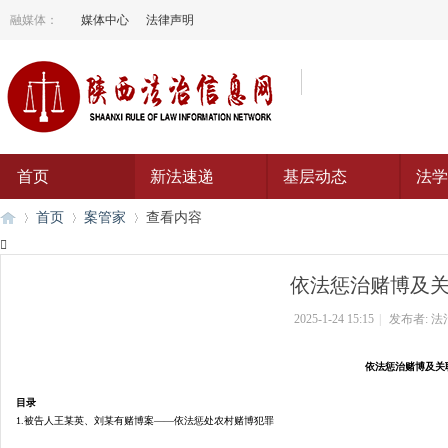
融媒体：
媒体中心
法律声明
首页
新法速递
基层动态
法学
首页
案管家
查看内容

依法惩治赌博及
陕
›
›
›
2025-1-24 15:15
|
发布者:
法
依法惩治赌博及关
目录
1.被告人王某英、刘某有赌博案——依法惩处农村赌博犯罪