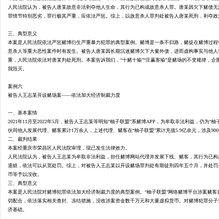
人民法院认为，被告人唐某故意非法剥夺他人生命，其行为已构成故意杀人罪。唐某因欠下赌债无
罪情节特别恶劣，罪行极其严重，应依法严惩。综上，以故意杀人罪判处被告人唐某死刑，剥夺政
三、典型意义
本案是人民法院依法严惩赌博衍生严重暴力犯罪的典型案例。赌博是一条不归路，赌徒在赌博过程
意杀人等重大恶性案件时有发生。被告人唐某因长期沉迷赌博欠下大量外债，进而虚构事实与他人
重，人民法院依法对唐某判处死刑。本案告诉我们，
“十赌十输”“庄赢客输”是赌场的不变规律
我毁灭。
案例六
被告人王志某开设赌场案
——依法加大经济制裁力度
一、基本案情
2021年11月至2022年5月，被告人王志某等明知“柚子联盟”系赌博APP，为牟取非法利益，
伙同他人发展代理、赌客累计1万余人，上述代理、赌客在“柚子联盟”累计充值5.9亿余元，涉及9
二、裁判结果
本案经重庆市荣昌区人民法院审理，现已发生法律效力。
人民法院认为，被告人王志某为牟取非法利益，担任赌博网站代理并发展下线、赌客，其行为已构
退赃，依法可以从宽处罚。综上，对被告人王志某以开设赌场罪判处有期徒刑四年五个月，并处罚
币等予以没收。
三、典型意义
本案是人民法院对赌博犯罪依法加大经济制裁力度的典型案例。
“柚子联盟”网络赌博平台涉案赌客
切配合，依法落实相关查封、冻结措施，没收涉案资金数千万元和大量虚拟货币。对赌博犯罪分子判处
济基础。