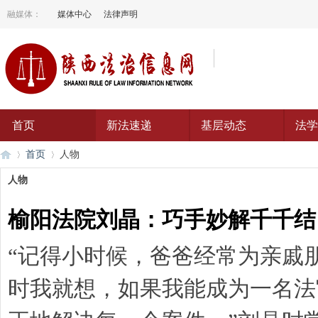
融媒体：
媒体中心
法律声明
首页
新法速递
基层动态
法学
首页
人物
人物
榆阳法院刘晶：巧手妙解千千结
陕
›
›
“记得小时候，爸爸经常为亲戚
时我就想，如果我能成为一名法