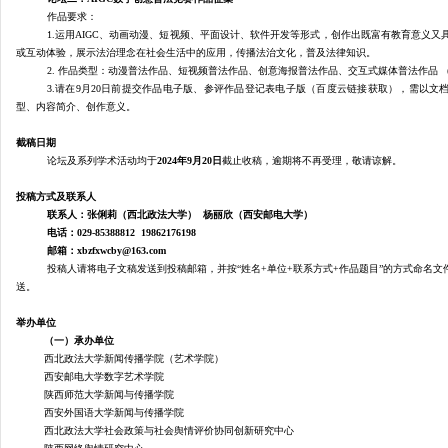
作品要求：
1.运用AIGC、动画动漫、短视频、平面设计、软件开发等形式，创作出既富有教育意义
或互动体验，展示法治理念在社会生活中的应用，传播法治文化，普及法律知识。
2. 作品类型：动漫普法作品、短视频普法作品、创意海报普法作品、交互式媒体普法作品 （H
3.请在9月20日前提交作品电子版、参评作品登记表电子版（百度云链接获取），需以文
型、内容简介、创作意义。
截稿日期
论坛及系列学术活动均于
2024年9月20日
截止收稿，逾期将不再受理，敬请谅解。
投稿方式及联系人
联系人：张俐莉（西北政法大学）
杨丽欣（西安邮电大学）
电话：
029-85388812 19862176198
邮箱：
xbzfxwcby@163.com
投稿人请将电子文稿发送到投稿邮箱，并按
“姓名+单位+联系方式+作品题目”的方式命名
送。
举办单位
（一）承办单位
西北政法大学新闻传播学院（艺术学院）
西安邮电大学数字艺术学院
陕西师范大学新闻与传播学院
西安外国语大学新闻与传播学院
西北政法大学社会政策与社会舆情评价协同创新研究中心