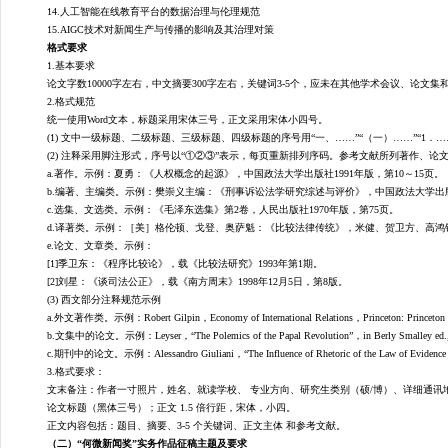
14.人工智能在线教育平台的数据治理与伦理规范
15.AIGC技术对新闻生产与传播的影响及其治理对策
格式要求
1.基本要求
论文字数
10000字左右，中文摘要300字左右，关键词3-5个，
应未在其他学术会议、论文集
2.格式规范
统一使用
Word文本，标题采用宋体三号，正文采用宋体小四号。
(1) 文中一级标题、二级标题、三级标题、四级标题的序号用“一、……”“（一）……”“1．…
(2) 注释采用脚注形式，序号以“①②③”表示，每页重新排列序码。参考文献所列著作、论文，其
网
a.著作。示例：夏勇：《人权概念的起源》，中国政法大学出版社1991年版，第10～15页。
b.编著、主编类。示例：樊崇义主编：《刑事诉讼法学研究综述与评价》，中国政法大学出版社1
c.选集、文选类。示例：《毛泽东选集》第2卷，人民出版社1970年版，第75页。
d.译著类。示例：［美］格伦顿、戈登、奥萨魁：《比较法律传统》，米健、贺卫方、高鸿钧
e.论文、文章类。示例：
[1]季卫东：《程序比较论》，载《比较法研究》1993年第1期。
[2]刘星：《谈司法公正》，载《南方周末》1998年12月5日，第8版。
(3) 西文部分注释规范示例
a.外文著作类。示例：Robert Gilpin，Economy of International Relations，Princeton: Princeton U
b.文集中的论文。示例：Leyser，“The Polemics of the Papal Revolution”，in Berly Smalley ed., Tren
c.期刊中的论文。示例：Alessandro Giuliani，“The Influence of Rhetoric of the Law of Evidence 
3.格式要求：
文末备注：作者一寸照片，姓名、就读学校、
专业方向、研究生类别（硕
/博）、详细通讯
论文标题（黑体三号）；正文
1.5 倍行距，宋体，小四。
正文内容包括：题目、摘要、
3-5 个关键词、正文主体 和参考文献。
（二）
“何微新闻奖”实务作品征稿主题及要求