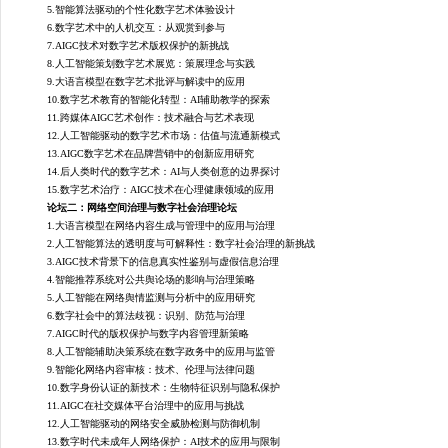
治
5.智能算法驱动的个性化数字艺术体验设计
6.数字艺术中的人机交互：从观赏到参与
7.AIGC技术对数字艺术版权保护的新挑战
8.人工智能策划数字艺术展览：策展理念与实践
9.大语言模型在数字艺术批评与解读中的应用
10.数字艺术教育的智能化转型：AI辅助教学的探索
11.跨媒体AIGC艺术创作：技术融合与艺术表现
12.人工智能驱动的数字艺术市场：估值与流通新模式
13.AIGC数字艺术在品牌营销中的创新应用研究
14.后人类时代的数字艺术：AI与人类创意的边界探讨
15.数字艺术治疗：AIGC技术在心理健康领域的应用
信
论坛二：网络空间治理与数字社会治理论坛
1.大语言模型在网络内容生成与管理中的应用与治理
2.人工智能算法的透明度与可解释性：数字社会治理的新挑战
3.AIGC技术背景下的信息真实性鉴别与虚假信息治理
4.智能推荐系统对公共舆论场的影响与治理策略
5.人工智能在网络舆情监测与分析中的应用研究
6.数字社会中的算法歧视：识别、防范与治理
7.AIGC时代的版权保护与数字内容管理新策略
8.人工智能辅助决策系统在数字政务中的应用与监管
9.智能化网络内容审核：技术、伦理与法律问题
10.数字身份认证的新技术：生物特征识别与隐私保护
息
11.AIGC在社交媒体平台治理中的应用与挑战
12.人工智能驱动的网络安全威胁检测与防御机制
13.数字时代未成年人网络保护：AI技术的应用与限制