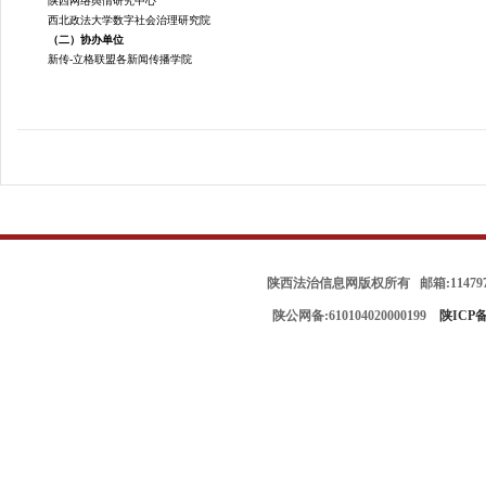
陕西网络舆情研究中心
西北政法大学数字社会治理研究院
（二）协办单位
新传
-立格联盟各新闻传播学院
陕西法治信息网版权所有 邮箱:114797
陕公网备:610104020000199
陕ICP备