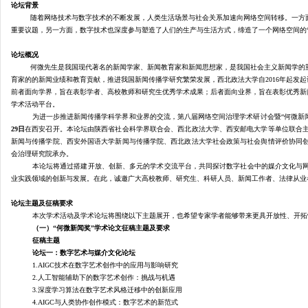
论坛背景
随着网络技术与数字技术的不断发展，人类生活场景与社会关系加速向网络空间转移。一方
重要议题，另一方面，数字技术也深度参与塑造了人们的生产与生活方式，缔造了一个网络空间的
西
论坛概况
何微先生是我国现代著名的新闻学家、新闻教育家和新闻思想家，是我国社会主义新闻学的
育家的的新闻业绩和教育贡献，推进我国新闻传播学研究繁荣发展，西北政法大学自
2016年起
前者面向学界，旨在表彰学者、高校教师和研究生优秀学术成果；后者面向业界，旨在表彰优秀新
学术活动平台。
为进一步推进新闻传播学科学界和业界的交流，第八届网络空间治理学术研讨会暨
“何微新
29日
在西安召开。本论坛由陕西省社会科学界联合会、西北政法大学、西安邮电大学等单位联合
新闻与传播学院、西安外国语大学新闻与传播学院、西北政法大学社会政策与社会舆情评价协同
会治理研究院承办。
本论坛将通过搭建开放、创新、多元的学术交流平台，共同探讨数字社会中的媒介文化与
法
业实践领域的创新与发展。在此，诚邀广大高校教师、研究生、科研人员、新闻工作者、法律从业
论坛主题及征稿要求
本次学术活动及学术论坛将围绕以下主题展开，也希望专家学者能够带来更具开放性、开拓
（一）
“何微新闻奖”学术论文征稿主题及要求
征稿主题
论坛一：数字艺术与媒介文化论坛
1.AIGC技术在数字艺术创作中的应用与影响研究
2.人工智能辅助下的数字艺术创作：挑战与机遇
3.深度学习算法在数字艺术风格迁移中的创新应用
4.AIGC与人类协作创作模式：数字艺术的新范式