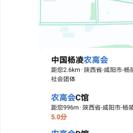
治
信
息