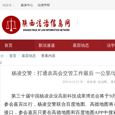
融媒体：
媒体中心
法律声明
首页
新法速递
基层动态
法学
首页
基层动态
查看内容

杨凌交警：打通农高会交管工作最后 一公里/场
陕
›
›
›
2023-9-14 22:56
|
发布者:
法治网
|
查
第三十届
中国杨凌农业高新科技成果博览会
将于9
参会嘉宾出行，杨凌交警联合百度地图、高德地图将
接口，参会嘉宾只要在高德地图和百度地图APP中搜